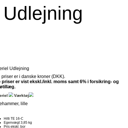
 Udlejning
eriel Udlejning
e priser er i danske kroner (DKK).
e priser er vist ekskl./inkl. moms samt 6% i forsikring- og
øtillæg.
riel
Værktøj
ehammer, lille
Hilti TE 16-C
Egenvægt 3,85 kg
Pris ekskl. bor