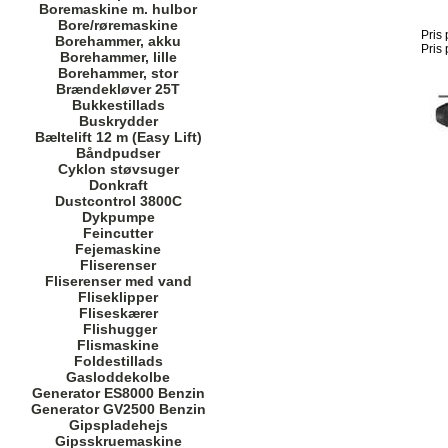
Boremaskine m. hulbor
Bore/røremaskine
Pris
Borehammer, akku
Pris
Borehammer, lille
Borehammer, stor
Brændekløver 25T
Bukkestillads
Buskrydder
Bæltelift 12 m (Easy Lift)
Båndpudser
Cyklon støvsuger
Donkraft
Dustcontrol 3800C
Dykpumpe
Feincutter
Fejemaskine
Fliserenser
Fliserenser med vand
Fliseklipper
Fliseskærer
Flishugger
Flismaskine
Foldestillads
Gasloddekolbe
Generator ES8000 Benzin
Generator GV2500 Benzin
Gipspladehejs
Gipsskruemaskine