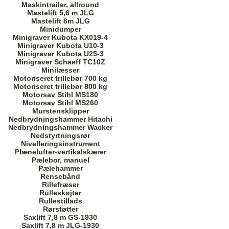
Maskintrailer, allround
Mastelift 5,6 m JLG
Mastelift 8m JLG
Minidumper
Minigraver Kubota KX019-4
Minigraver Kubota U10-3
Minigraver Kubota U25-3
Minigraver Schaeff TC10Z
Minilæsser
Motoriseret trillebør 700 kg
Motoriseret trillebør 800 kg
Motorsav Stihl MS180
Motorsav Stihl MS260
Murstensklipper
Nedbrydningshammer Hitachi
Nedbrydningshammer Wacker
Nedstyrtningsrør
Nivelleringsinstrument
Plænelufter-vertikalskærer
Pælebor, manuel
Pælehammer
Rensebånd
Rillefræser
Rulleskøjter
Rullestillads
Rørstøtter
Saxlift 7,8 m GS-1930
Saxlift 7,8 m JLG-1930