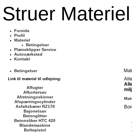
Struer Materiel
Forside
Profil
Materiel
Betingelser
Plæneklipper Service
Autoværksted
Kontakt
Mat
Betingelser
All
Link til materiel til udlejning:
All
Affugter
milj
Afkortersav
Afretningsskinner
Mate
Afspærringscylinder
Asfaltskærer RZ170
Bor
Bajonetsav
Betonglitter
Betonsliber HTC 420
Blandemaskine
Boltepistol