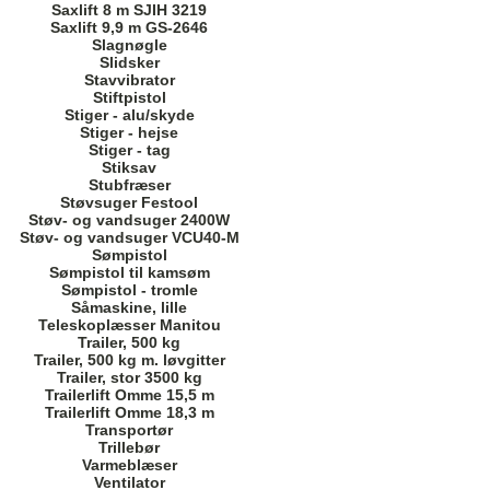
Saxlift 8 m SJIH 3219
Saxlift 9,9 m GS-2646
Slagnøgle
Slidsker
Stavvibrator
Stiftpistol
Stiger - alu/skyde
Stiger - hejse
Stiger - tag
Stiksav
Stubfræser
Støvsuger Festool
Støv- og vandsuger 2400W
Støv- og vandsuger VCU40-M
Sømpistol
Sømpistol til kamsøm
Sømpistol - tromle
Såmaskine, lille
Teleskoplæsser Manitou
Trailer, 500 kg
Trailer, 500 kg m. løvgitter
Trailer, stor 3500 kg
Trailerlift Omme 15,5 m
Trailerlift Omme 18,3 m
Transportør
Trillebør
Varmeblæser
Ventilator