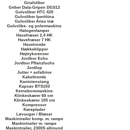
Girafsliber
Griber Dala-Gripen DGS12
Gulvsliber HTC 420
Gulvsliber Ipertitina
Gulvsliber Aries træ
Gulvslibe- og polermaskine
Halogenlamper
Havefræser 2,4 HK
Havefræser 7 HK
Havetromle
Hækkeklipper
Højtryksrenser
Jordbor Echo
Jordbor Pflanzfuchs
Jordlop
Jutter + asfaltrive
Kabeltromle
Kantstenstang
Kapsav BTS103
Kerneboremaskine
Klinkeskærer 60 cm
Klinkeskærer 105 cm
Kompressor
Køreplader
Løvsuger / Blæser
Maskintrailer komp. m. rampe
Maskintrailer m. rampe
Maskintrailer, 2300S allround