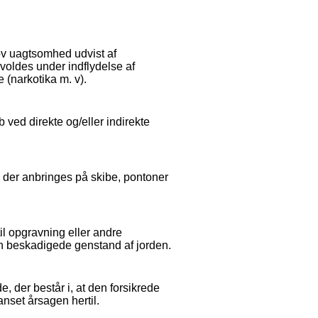
ov uagtsomhed udvist af
orvoldes under indflydelse af
 (narkotika m. v).
b ved direkte og/eller indirekte
, der anbringes på skibe, pontoner
il opgravning eller andre
den beskadigede genstand af jorden.
, der består i, at den forsikrede
anset årsagen hertil.