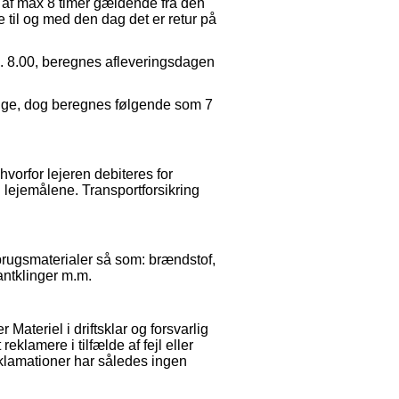
 af max 8 timer gældende fra den
e til og med den dag det er retur på
l. 8.00, beregnes afleveringsdagen
uge, dog beregnes følgende som 7
vorfor lejeren debiteres for
d lejemålene. Transportforsikring
orbrugsmaterialer så som: brændstof,
antklinger m.m.
 Materiel i driftsklar og forsvarlig
t reklamere i tilfælde af fejl eller
klamationer har således ingen