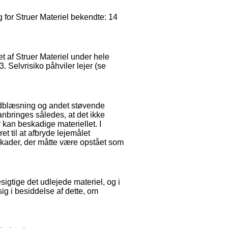
g for Struer Materiel bekendte: 14
et af Struer Materiel under hele
. Selvrisiko påhviler lejer (se
ndblæsning og andet støvende
anbringes således, at det ikke
 kan beskadige materiellet. I
et til at afbryde lejemålet
r skader, der måtte være opstået som
besigtige det udlejede materiel, og i
sig i besiddelse af dette, om