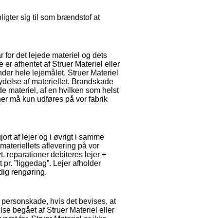
igter sig til som brændstof at
 for det lejede materiel og dets
 er afhentet af Struer Materiel eller
nder hele lejemålet. Struer Materiel
ydelse af materiellet. Brandskade
e materiel, af en hvilken som helst
oner må kun udføres på vor fabrik
ort af lejer og i øvrigt i samme
ateriellets aflevering på vor
t. reparationer debiteres lejer +
t pr. ”liggedag”. Lejer afholder
dig rengøring.
r personskade, hvis det bevises, at
se begået af Struer Materiel eller