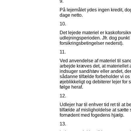
9.
På lejemålet ydes ingen kredit, do
dage netto.
10.
Det lejede materiel er kaskoforsikr
udlejningsperioden. Jfr. dog punkt 3
forsikringsbetingelser nederst).
11.
Ved anvendelse af materiel til sa
arbejde kræves det, at materiellet 
indsuger sand/støv eller andet, der
sådanne tilfælde forbeholder vi os r
øjeblikkeligt og debiterer lejer fo
følge heraf.
12.
Udlejer har til enhver tid ret til at 
tilfælde af misligholdelse at sætte 
fornødent med fogedens hjælp.
13.