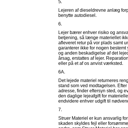
5.
Lejeren af dieseldrevne anlæg forpl
benytte autodiesel.
6.
Lejer bærer enhver risiko og ansvar
betjening, så længe materiellet ikke
afleveret retur på vor plads samt u
garanterer ikke for nogen bestemt 
og anden beskadigelse af det lejed
årsag, erstattes af lejer. Reparati
eller på et af os anvist værksted.
6A.
Det lejede materiel returneres rengj
stand som ved modtagelsen. Efter m
adresse, finder eftersyn sted, og ev
den daglige lejeafgift for materielle
endvidere enhver udgift til nødven
7.
Struer Materiel er kun ansvarlig fo
skaden skyldes fejl eller forsømmel