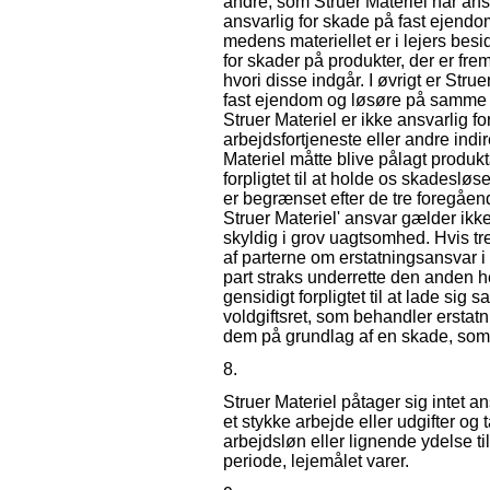
andre, som Struer Materiel har ansv
ansvarlig for skade på fast ejendo
medens materiellet er i lejers besi
for skader på produkter, der er frems
hvori disse indgår. I øvrigt er Stru
fast ejendom og løsøre på samme 
Struer Materiel er ikke ansvarlig for
arbejdsfortjeneste eller andre indi
Materiel måtte blive pålagt produkt
forpligtet til at holde os skadesl
er begrænset efter de tre foregåen
Struer Materiel' ansvar gælder ikke,
skyldig i grov uagtsomhed. Hvis t
af parterne om erstatningsansvar i 
part straks underrette den anden he
gensidigt forpligtet til at lade sig
voldgiftsret, som behandler erstatn
dem på grundlag af en skade, som p
8.
Struer Materiel påtager sig intet an
et stykke arbejde eller udgifter og 
arbejdsløn eller lignende ydelse t
periode, lejemålet varer.