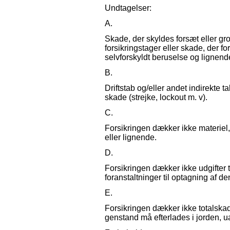
Undtagelser:
A.
Skade, der skyldes forsæt eller gr
forsikringstager eller skade, der f
selvforskyldt beruselse og lignende
B.
Driftstab og/eller andet indirekte ta
skade (strejke, lockout m. v).
C.
Forsikringen dækker ikke materiel
eller lignende.
D.
Forsikringen dækker ikke udgifter t
foranstaltninger til optagning af 
E.
Forsikringen dækker ikke totalskade
genstand må efterlades i jorden, u