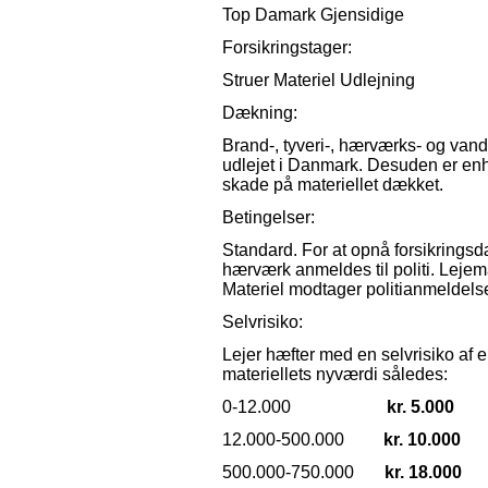
Top Damark Gjensidige
Forsikringstager:
Struer Materiel Udlejning
Dækning:
Brand-, tyveri-, hærværks- og van
udlejet i Danmark. Desuden er en
skade på materiellet dækket.
Betingelser:
Standard. For at opnå forsikringsdæ
hærværk anmeldes til politi. Lejem
Materiel modtager politianmeldelse 
Selvrisiko:
Lejer hæfter med en selvrisiko af 
materiellets nyværdi således:
0-12.000
kr. 5.000
12.000-500.000
kr. 10.000
500.000-750.000
kr. 18.000