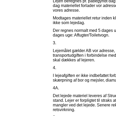
Lejen beregnes pr. påbegyndt dag
dag materiellet forlader vor adress
vores adresse.
Modtages materiellet retur inden k
ikke som lejedag.
Der regnes normalt med 5 dages 
dages uge: Affugter/Toiletvogn.
3.
Lejemålet gælder AB vor adresse, h
transportudgiften i forbindelse me
skal dækkes af lejeren.
4.
I lejeafgiften er ikke indbefattet f
skærpning af bor og mejsler, diam
4A.
Det lejede materiel leveres af Struer
stand. Lejer er forpligtet til straks a
mangler ved det lejede. Senere re
retsvirkning.