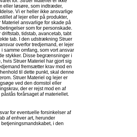
aret for. Struer Materiel er ikke
m eller løsøre, som indtræder,
ddelse. Vi er heller ikke ansvarlige
tillet af lejer eller på produkter,
er Materiel ansvarlige for skade på
betingelser som for personskade.
 driftstab, tidstab, avancetab, tabt
rekte tab. I den udstrækning Struer
ansvar overfor tredjemand, er lejer
øse i samme omfang, som vort ansvar
de stykker. Disse begrænsninger i
 hvis Struer Materiel har gjort sig
redjemand fremsætter krav mod en
henhold til dette punkt, skal denne
rom. Struer Materiel og lejer er
 sagsøge ved den domstol eller
ingskrav, der er rejst mod en af
åstås forårsaget af materiellet.
svar for eventuelle forsinkelser af
tab af enhver art, herunder
il betjeningsmandskabet, i den