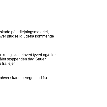
dskade på udlejningsmateriel,
hver pludselig udefra kommende
kning skal ethvert tyveri og/eller
ålet stopper den dag Struer
fra lejer.
enhver skade beregnet ud fra